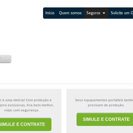
Início
Quem somos
Seguros
Solicite um 
r
r é uma delícia! Com proteção e
Seus equipamentos portáteis tam
ens exclusivas, fica bem melhor,
precisam de proteção.
viaje com segurança.
SIMULE E CONTRATE
SIMULE E CONTRATE